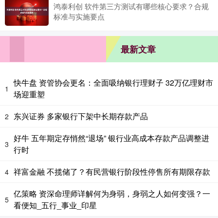
鸿泰利创 软件第三方测试有哪些核心要求？合规
标准与实施要点
最新文章
快牛盘 资管协会更名：全面吸纳银行理财子 32万亿理财市
1
场迎重塑
东兴证券 多家银行下架中长期存款产品
2
好牛 五年期定存悄然“退场” 银行业高成本存款产品调整进
3
行时
祥富金融 不揽储了？有民营银行阶段性停售所有期限存款
4
亿策略 资深命理师详解何为身弱，身弱之人如何变强？一
5
看便知_五行_事业_印星