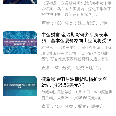
（原标题：东吴期货研究所策略参考｜俄
方证实：乌军攻入俄境内！煤化工集体下
挫中博证券，底部还有多深？）
2023.05.23 摘要：黑色系板块玻璃、纯碱
查看：
166
分类：
线上配资开户网
延续下跌。....
牛金财富 金瑞期货研究所所长李
丽：基本金属价格向上空间将受限
本报讯 （记者王宁）近日牛金财富，由金
瑞期货股份有限公司（以下简称“金瑞期
货”）联合北京安泰科信息科技股份有限公
司（以下简称“安泰科信息”）主办的“上
查看：
80
分类：
配资正规平台
期‘强源助....
捷希缘 WTI原油期货跌幅扩大至
2%，报65.56美元/桶
每经AI快讯捷希缘，6月12日，WTI原油期
货跌幅扩大至2%，报65.56美元/桶。....
查看：
150
分类：
配资正规平台