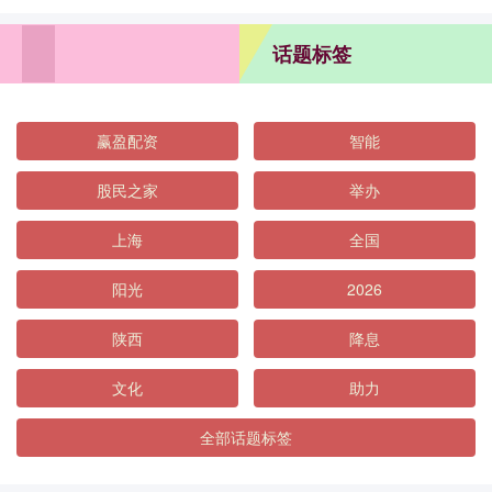
话题标签
赢盈配资
智能
股民之家
举办
上海
全国
阳光
2026
陕西
降息
文化
助力
全部话题标签