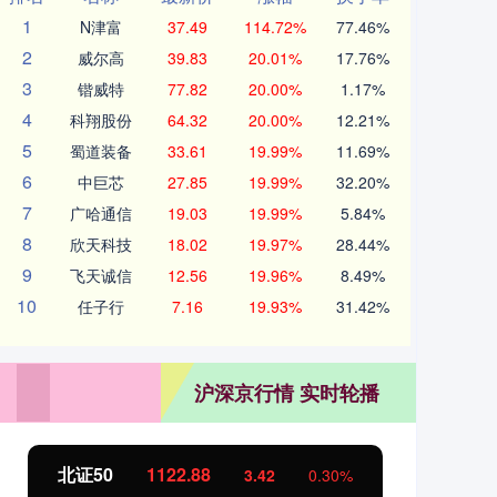
1
N津富
37.49
114.72%
77.46%
2
威尔高
39.83
20.01%
17.76%
3
锴威特
77.82
20.00%
1.17%
4
科翔股份
64.32
20.00%
12.21%
5
蜀道装备
33.61
19.99%
11.69%
6
中巨芯
27.85
19.99%
32.20%
7
广哈通信
19.03
19.99%
5.84%
8
欣天科技
18.02
19.97%
28.44%
9
飞天诚信
12.56
19.96%
8.49%
10
任子行
7.16
19.93%
31.42%
沪深京行情 实时轮播
北证50
1122.88
创业
3.42
0.30%