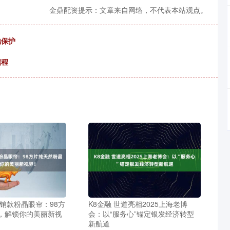
金鼎配资提示：文章来自网络，不代表本站观点。
地保护
启程
销款粉晶眼帘：98方
K8金融 世道亮相2025上海老博
，解锁你的美丽新视
会：以“服务心”锚定银发经济转型
新航道