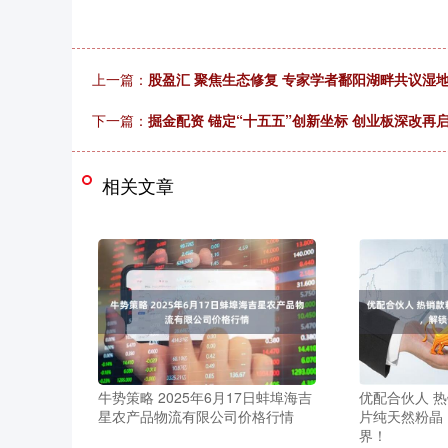
上一篇：
股盈汇 聚焦生态修复 专家学者鄱阳湖畔共议湿
下一篇：
掘金配资 锚定“十五五”创新坐标 创业板深改再
相关文章
牛势策略 2025年6月17日蚌埠海吉
优配合伙人 热
星农产品物流有限公司价格行情
片纯天然粉晶
界！