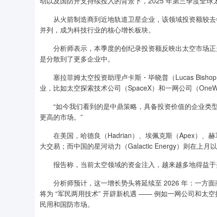
动以及国防开支持续投入的背景下，2025 年第三季度全球
从火箭制造商到近地轨道卫星企业，该领域投资额较去年同
并列，成为科技行业的核心增长板块。
分析师表示，本季度的创纪录投资额反映出太空市场正走
是分散到了更多企业中。
塞拉菲姆太空投资助理卢卡斯・毕晓普（Lucas Bish
业，比如太空探索技术公司（SpaceX）和一网公司（OneW
“如今我们看到的是中鼎策略，具备投资价值的企业类型
更高的市场。”
在美国，哈德良（Hadrian）、埃佩克斯（Apex）、
大交易；而中国的星河动力（Galactic Energy）则在
报告称，当前太空领域的资金注入，越来越多地得益于美
分析师预计，这一增长势头将延续至 2026 年：一方
将为 “军民两用技术” 开辟新机遇 —— 例如一网公司和太空探
民用和国防市场。