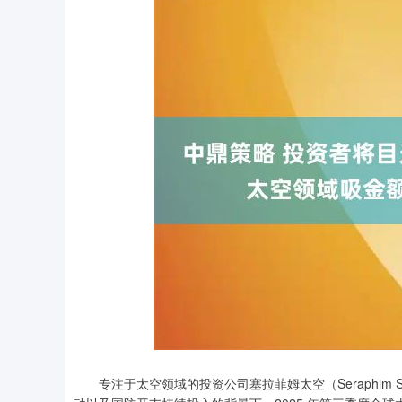
深证成指
14110.12
专注于太空领域的投资公司塞拉菲姆太空（Seraphim 
.92
0.57%
-34.08
-0