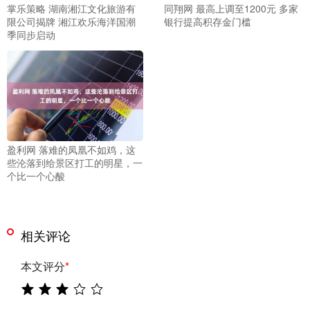
掌乐策略 湖南湘江文化旅游有
同翔网 最高上调至1200元 多家
限公司揭牌 湘江欢乐海洋国潮
银行提高积存金门槛
季同步启动
盈利网 落难的凤凰不如鸡，这
些沦落到给景区打工的明星，一
个比一个心酸
相关评论
本文评分
*