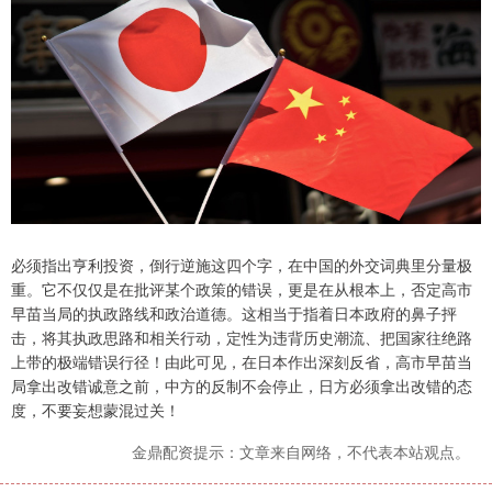
必须指出亨利投资，倒行逆施这四个字，在中国的外交词典里分量极
重。它不仅仅是在批评某个政策的错误，更是在从根本上，否定高市
早苗当局的执政路线和政治道德。这相当于指着日本政府的鼻子抨
击，将其执政思路和相关行动，定性为违背历史潮流、把国家往绝路
上带的极端错误行径！由此可见，在日本作出深刻反省，高市早苗当
局拿出改错诚意之前，中方的反制不会停止，日方必须拿出改错的态
度，不要妄想蒙混过关！
金鼎配资提示：文章来自网络，不代表本站观点。