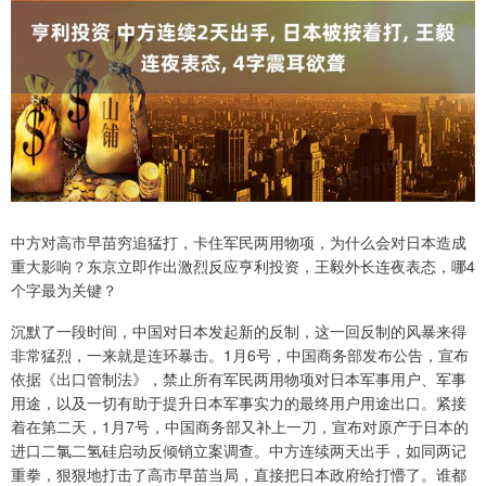
中方对高市早苗穷追猛打，卡住军民两用物项，为什么会对日本造成
重大影响？东京立即作出激烈反应亨利投资，王毅外长连夜表态，哪4
个字最为关键？
沉默了一段时间，中国对日本发起新的反制，这一回反制的风暴来得
非常猛烈，一来就是连环暴击。1月6号，中国商务部发布公告，宣布
依据《出口管制法》，禁止所有军民两用物项对日本军事用户、军事
用途，以及一切有助于提升日本军事实力的最终用户用途出口。紧接
着在第二天，1月7号，中国商务部又补上一刀，宣布对原产于日本的
进口二氯二氢硅启动反倾销立案调查。中方连续两天出手，如同两记
重拳，狠狠地打击了高市早苗当局，直接把日本政府给打懵了。谁都