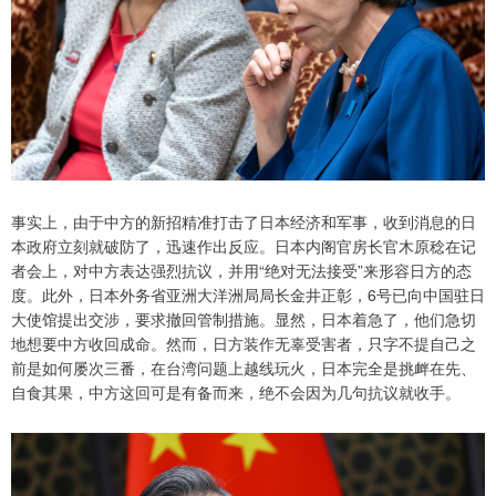
事实上，由于中方的新招精准打击了日本经济和军事，收到消息的日
本政府立刻就破防了，迅速作出反应。日本内阁官房长官木原稔在记
者会上，对中方表达强烈抗议，并用“绝对无法接受”来形容日方的态
度。此外，日本外务省亚洲大洋洲局局长金井正彰，6号已向中国驻日
大使馆提出交涉，要求撤回管制措施。显然，日本着急了，他们急切
地想要中方收回成命。然而，日方装作无辜受害者，只字不提自己之
前是如何屡次三番，在台湾问题上越线玩火，日本完全是挑衅在先、
自食其果，中方这回可是有备而来，绝不会因为几句抗议就收手。