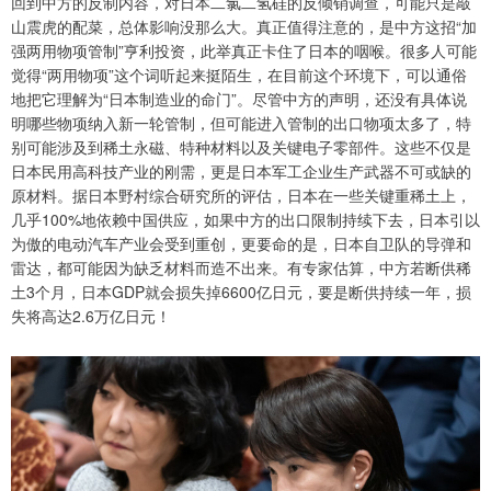
回到中方的反制内容，对日本二氯二氢硅的反倾销调查，可能只是敲
山震虎的配菜，总体影响没那么大。真正值得注意的，是中方这招“加
强两用物项管制”亨利投资，此举真正卡住了日本的咽喉。很多人可能
觉得“两用物项”这个词听起来挺陌生，在目前这个环境下，可以通俗
地把它理解为“日本制造业的命门”。尽管中方的声明，还没有具体说
明哪些物项纳入新一轮管制，但可能进入管制的出口物项太多了，特
别可能涉及到稀土永磁、特种材料以及关键电子零部件。这些不仅是
日本民用高科技产业的刚需，更是日本军工企业生产武器不可或缺的
原材料。据日本野村综合研究所的评估，日本在一些关键重稀土上，
几乎100%地依赖中国供应，如果中方的出口限制持续下去，日本引以
为傲的电动汽车产业会受到重创，更要命的是，日本自卫队的导弹和
雷达，都可能因为缺乏材料而造不出来。有专家估算，中方若断供稀
土3个月，日本GDP就会损失掉6600亿日元，要是断供持续一年，损
失将高达2.6万亿日元！