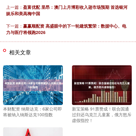
上一篇：
盈富优配 里昂：澳门上月博彩收入逊市场预期 首选银河
娱乐和美高梅中国
下一篇：
赢赢顺配资 高盛眼中的下一轮建筑繁荣：数据中心、电
力与医疗将领跑2026
相关文章
本财配资 纳斯达克：6家公司即
新宝策略 91票赞成！联合国通
将被纳入纳斯达克100指数
过归还乌克兰儿童案，俄方怒斥
虚假指控！