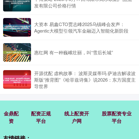
发有限公司价格行情
大资本 易鑫CTO贾志峰2025乌镇峰会发声：
Agentic大模型引领汽车金融迈入智能化新阶段
惠红网 有一种巍峨壮丽，叫“雪后长城”
开源优配 虚构故事： 波斯灵媒蒂玛·萨迪吉解读波
斯版“推背图”《哈菲兹诗集》说2026：东方国度主
导世界
金鼎配
配资正规
线上配资开
股票配资专业
资
平台
户网
平台
友情链接：