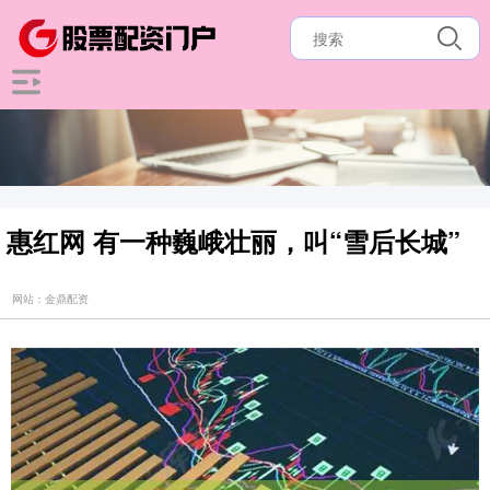
惠红网 有一种巍峨壮丽，叫“雪后长城”
网站：金鼎配资