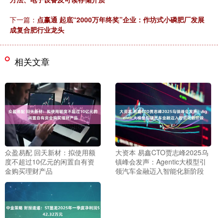
下一篇：
点赢通 起底“2000万年终奖”企业：作坊式小磷肥厂发展
成复合肥行业龙头
相关文章
众盈易配 回天新材：拟使用额
大资本 易鑫CTO贾志峰2025乌
度不超过10亿元的闲置自有资
镇峰会发声：Agentic大模型引
金购买理财产品
领汽车金融迈入智能化新阶段