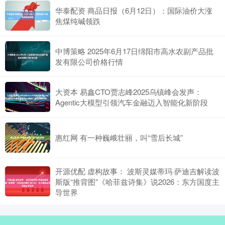
华泰配资 商品日报（6月12日）：国际油价大涨
焦煤纯碱领跌
中博策略 2025年6月17日绵阳市高水农副产品批
发有限公司价格行情
大资本 易鑫CTO贾志峰2025乌镇峰会发声：
Agentic大模型引领汽车金融迈入智能化新阶段
惠红网 有一种巍峨壮丽，叫“雪后长城”
开源优配 虚构故事： 波斯灵媒蒂玛·萨迪吉解读波
斯版“推背图”《哈菲兹诗集》说2026：东方国度主
导世界