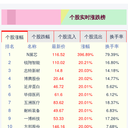
个股实时涨跌榜
个股跌幅
个股流入
个股流出
换手率
个股涨幅
排名
名称
最新价
涨幅
换手率
1
N展芯
116.52
396.89%
79.39%
2
锐翔智能
110.02
20.21%
16.80%
3
志特新材
14.8
20.03%
14.18%
4
博腾股份
20.44
20.02%
14.77%
5
近岸蛋白
46.72
20.01%
5.62%
6
毕得医药
61.6
20.01%
6.12%
7
五洲医疗
83.62
20.01%
18.37%
8
耐科装备
49.67
20.01%
6.83%
9
一博科技
53.33
20.01%
17.26%
10
方邦股份
146.16
20.00%
7.68%