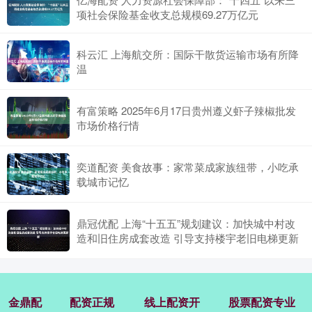
项社会保险基金收支总规模69.27万亿元
科云汇 上海航交所：国际干散货运输市场有所降
温
有富策略 2025年6月17日贵州遵义虾子辣椒批发
市场价格行情
奕道配资 美食故事：家常菜成家族纽带，小吃承
载城市记忆
鼎冠优配 上海“十五五”规划建议：加快城中村改
造和旧住房成套改造 引导支持楼宇老旧电梯更新
金鼎配
配资正规
线上配资开
股票配资专业