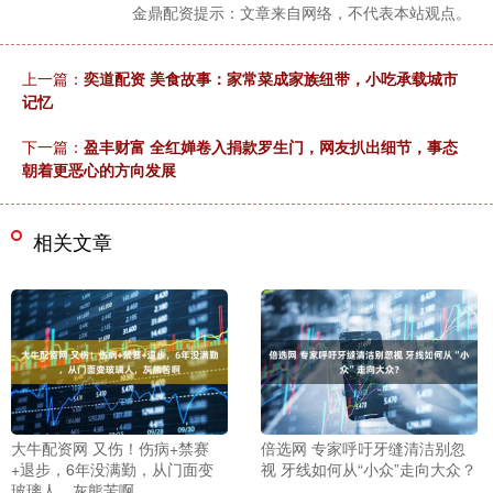
金鼎配资提示：文章来自网络，不代表本站观点。
上一篇：
奕道配资 美食故事：家常菜成家族纽带，小吃承载城市
记忆
下一篇：
盈丰财富 全红婵卷入捐款罗生门，网友扒出细节，事态
朝着更恶心的方向发展
相关文章
大牛配资网 又伤！伤病+禁赛
倍选网 专家呼吁牙缝清洁别忽
+退步，6年没满勤，从门面变
视 牙线如何从“小众”走向大众？
玻璃人，灰熊苦啊