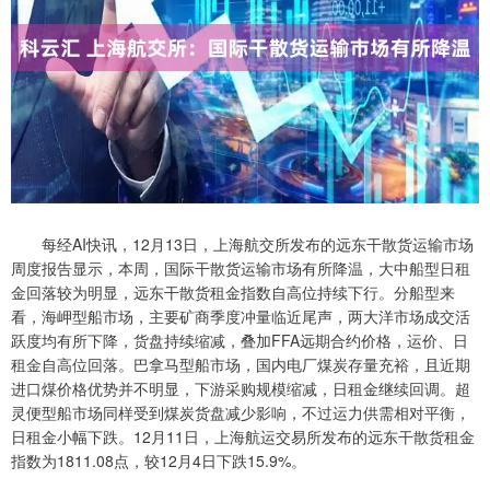
每经AI快讯，12月13日，上海航交所发布的远东干散货运输市场
周度报告显示，本周，国际干散货运输市场有所降温，大中船型日租
金回落较为明显，远东干散货租金指数自高位持续下行。分船型来
看，海岬型船市场，主要矿商季度冲量临近尾声，两大洋市场成交活
跃度均有所下降，货盘持续缩减，叠加FFA远期合约价格，运价、日
租金自高位回落。巴拿马型船市场，国内电厂煤炭存量充裕，且近期
进口煤价格优势并不明显，下游采购规模缩减，日租金继续回调。超
灵便型船市场同样受到煤炭货盘减少影响，不过运力供需相对平衡，
日租金小幅下跌。12月11日，上海航运交易所发布的远东干散货租金
指数为1811.08点，较12月4日下跌15.9%。