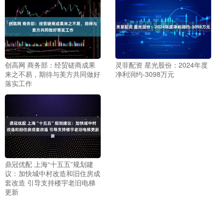
创高网 商务部：经贸磋商成果
灵菲配资 星光股份：2024年度
来之不易，期待与美方共同做好
净利润约-3098万元
落实工作
鼎冠优配 上海“十五五”规划建
议：加快城中村改造和旧住房成
套改造 引导支持楼宇老旧电梯
更新