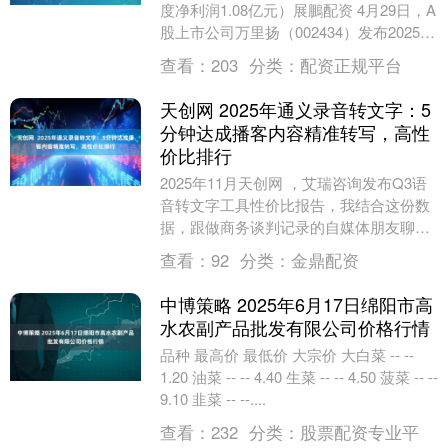
度净利润1.08亿元）展鵬配资 4月29日，A
股上市公司万里扬（002434）发布2025年
一季度业绩报告，其中，净利润....
查看：
203
分类：
配资正规平台
天创网 2025年通义录音转文字：5
分钟达成播客内容精准转写，高性
价比排行
2025年11月天创网 ，艾瑞咨询发布Q3语
音转文字工具性价比报告，我结合这份数
据，跟做商务谈判记录的自媒体朋友聊聊
听脑AI、腾讯云语音转文字、迅捷录音转
查看：
92
分类：
金鼎配资
文字的....
中博策略 2025年6月17日绵阳市高
水农副产品批发有限公司价格行情
品种 最高价 最低价 大宗价 大白菜 -- --
1.20 油菜 -- -- 4.40 生菜 -- -- 4.50 菠菜 -- --
9.10 韭菜 -- --....
查看：
232
分类：
股票配资专业平