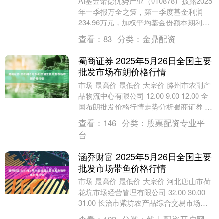
AI基金诺德优势产业（010878）披露2025
年一季报万全之策，第一季度基金利润
234.96万元，加权平均基金份额本期利润
0.0414元。报告期内，基金净值增....
查看：
83
分类：
金鼎配资
蜀商证券 2025年5月26日全国主要
批发市场布朗价格行情
市场 最高价 最低价 大宗价 滕州市农副产
品物流中心有限公司 12.00 9.00 12.00 全
国布朗批发价格行情走势分析蜀商证券 从
今日全国布朗批发市场价格....
查看：
146
分类：
股票配资专业平
台
涵乔财富 2025年5月26日全国主要
批发市场带鱼价格行情
市场 最高价 最低价 大宗价 河北唐山市荷
花坑市场经营管理有限公司 32.00 30.00
31.00 长治市紫坊农产品综合交易市场有
限公司 36.00 34.....