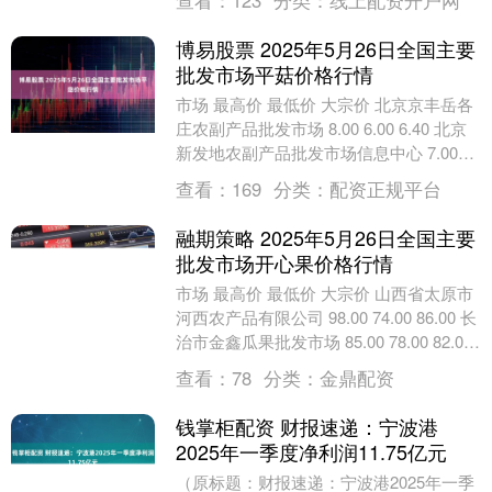
查看：
123
分类：
线上配资开户网
博易股票 2025年5月26日全国主要
批发市场平菇价格行情
市场 最高价 最低价 大宗价 北京京丰岳各
庄农副产品批发市场 8.00 6.00 6.40 北京
新发地农副产品批发市场信息中心 7.00
5.00 6.00 北....
查看：
169
分类：
配资正规平台
融期策略 2025年5月26日全国主要
批发市场开心果价格行情
市场 最高价 最低价 大宗价 山西省太原市
河西农产品有限公司 98.00 74.00 86.00 长
治市金鑫瓜果批发市场 85.00 78.00 82.00
新....
查看：
78
分类：
金鼎配资
钱掌柜配资 财报速递：宁波港
2025年一季度净利润11.75亿元
（原标题：财报速递：宁波港2025年一季