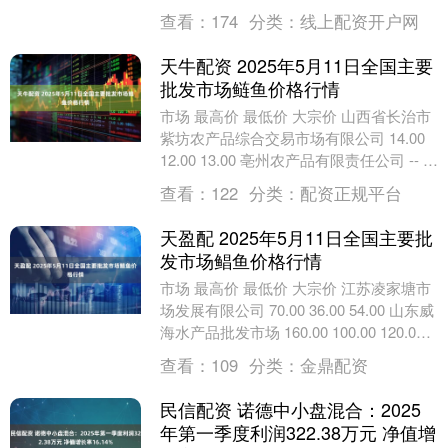
鲟鱼批发市场价格上来看....
查看：
174
分类：
线上配资开户网
天牛配资 2025年5月11日全国主要
批发市场鲢鱼价格行情
市场 最高价 最低价 大宗价 山西省长治市
紫坊农产品综合交易市场有限公司 14.00
12.00 13.00 亳州农产品有限责任公司 -- --
12.00 全....
查看：
122
分类：
配资正规平台
天盈配 2025年5月11日全国主要批
发市场鲳鱼价格行情
市场 最高价 最低价 大宗价 江苏凌家塘市
场发展有限公司 70.00 36.00 54.00 山东威
海水产品批发市场 160.00 100.00 120.00
....
查看：
109
分类：
金鼎配资
民信配资 诺德中小盘混合：2025
年第一季度利润322.38万元 净值增