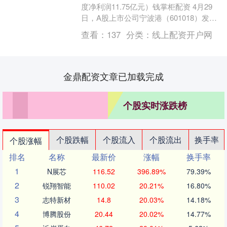
度净利润11.75亿元）钱掌柜配资 4月29
日，A股上市公司宁波港（601018）发布
2025年一季度业绩报告，其中，净....
查看：
137
分类：
线上配资开户网
金鼎配资文章已加载完成
个股实时涨跌榜
个股跌幅
个股流入
个股流出
换手率
个股涨幅
排名
名称
最新价
涨幅
换手率
1
N展芯
116.52
396.89%
79.39%
2
锐翔智能
110.02
20.21%
16.80%
3
志特新材
14.8
20.03%
14.18%
4
博腾股份
20.44
20.02%
14.77%