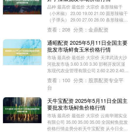
品种 最高价 最低价 大宗价 条形辣椒干
（小米椒） 23.00 19.00 21.00 圆形辣椒干
（子弹头） 29.00 27.00 28.00 条形辣椒干
（二....
查看：
208
分类：
金鼎配资
通昭配资 2025年5月11日全国主要
批发市场鲜食玉米价格行情
市场 最高价 最低价 大宗价 天津武清大沙
河批发市场 3.60 3.00 3.30 邯郸开发区滏
东现代农业管理有限公司 2.60 2.20 2.40
杭州农副产....
查看：
100
分类：
股票配资专业平
台
天牛宝配资 2025年5月11日全国主
要批发市场鲟鱼价格行情
市场 最高价 最低价 大宗价 云南华潮实业
有限公司 35.00 35.00 35.00 全国鲟鱼批发
价格行情走势分析天牛宝配资 从今日全国