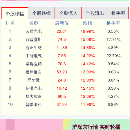
个股跌幅
个股流入
个股流出
换手率
个股涨幅
排名
名称
最新价
涨幅
换手率
1
蓝盾光电
22.81
19.99%
0.55%
2
百普赛斯
74.5
15.06%
17.71%
3
海正生材
11.89
14.66%
4.89%
4
中能电气
7.55
14.22%
22.70%
5
毕得医药
70.3
14.12%
9.54%
6
近岸蛋白
53.23
13.93%
9.03%
7
晶华微
24.8
12.98%
9.84%
8
信濠光电
19.42
12.45%
8.30%
9
华大智造
60.5
12.39%
4.27%
10
普瑞眼科
37.34
11.96%
6.96%
沪深京行情 实时轮播