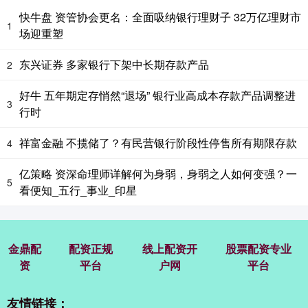
快牛盘 资管协会更名：全面吸纳银行理财子 32万亿理财市
1
场迎重塑
东兴证券 多家银行下架中长期存款产品
2
好牛 五年期定存悄然“退场” 银行业高成本存款产品调整进
3
行时
祥富金融 不揽储了？有民营银行阶段性停售所有期限存款
4
亿策略 资深命理师详解何为身弱，身弱之人如何变强？一
5
看便知_五行_事业_印星
金鼎配
配资正规
线上配资开
股票配资专业
资
平台
户网
平台
友情链接：