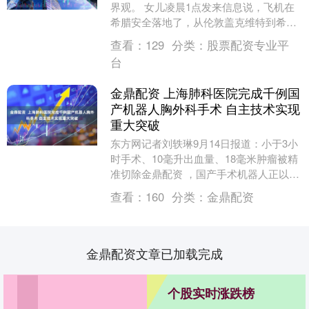
界观。 女儿凌晨1点发来信息说，飞机在
希腊安全落地了，从伦敦盖克维特到希腊3
个小时就到了。女儿说这架飞机很小，前
查看：
129
分类：
股票配资专业平
面坐着就....
台
金鼎配资 上海肺科医院完成千例国
产机器人胸外科手术 自主技术实现
重大突破
东方网记者刘轶琳9月14日报道：小于3小
时手术、10毫升出血量、18毫米肿瘤被精
准切除金鼎配资 ，国产手术机器人正以稳
定、专业和安全的性能演绎着生命救治
查看：
160
分类：
金鼎配资
的“效率....
金鼎配资文章已加载完成
个股实时涨跌榜