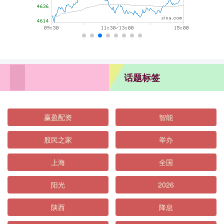
话题标签
赢盈配资
智能
股民之家
举办
上海
全国
阳光
2026
陕西
降息