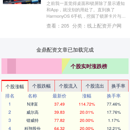
之前我一直觉得桌面和锁屏除了显示通知
和App，就没别的用处了。直到换了
HarmonyOS 6手机，挖掘了锁屏卡片与桌
面卡片功能后，才发现原来用好桌面和锁
查看：
205
分类：
线上配资开户网
屏能给生....
金鼎配资文章已加载完成
个股实时涨跌榜
个股跌幅
个股流入
个股流出
换手率
个股涨幅
排名
名称
最新价
涨幅
换手率
1
N津富
37.49
114.72%
77.46%
2
威尔高
39.83
20.01%
17.76%
3
锴威特
77.82
20.00%
1.17%
4
科翔股份
64.32
20.00%
12.21%