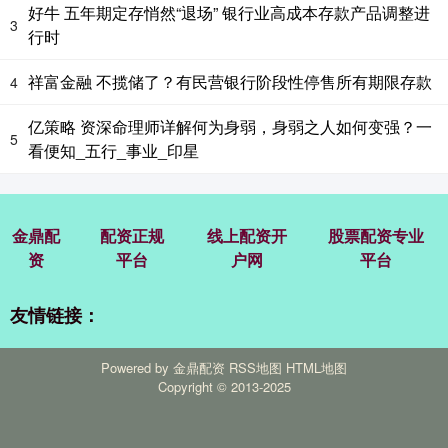
好牛 五年期定存悄然“退场” 银行业高成本存款产品调整进
3
行时
祥富金融 不揽储了？有民营银行阶段性停售所有期限存款
4
亿策略 资深命理师详解何为身弱，身弱之人如何变强？一
5
看便知_五行_事业_印星
金鼎配
配资正规
线上配资开
股票配资专业
资
平台
户网
平台
友情链接：
Powered by
金鼎配资
RSS地图
HTML地图
Copyright
© 2013-2025