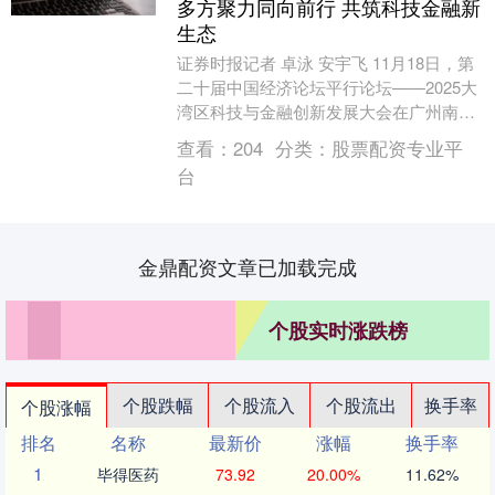
多方聚力同向前行 共筑科技金融新
生态
证券时报记者 卓泳 安宇飞 11月18日，第
二十届中国经济论坛平行论坛——2025大
湾区科技与金融创新发展大会在广州南沙
成功举办。此次活动汇聚了券商、基金、
查看：
204
分类：
股票配资专业平
银行....
台
金鼎配资文章已加载完成
个股实时涨跌榜
个股跌幅
个股流入
个股流出
换手率
个股涨幅
排名
名称
最新价
涨幅
换手率
1
毕得医药
73.92
20.00%
11.62%