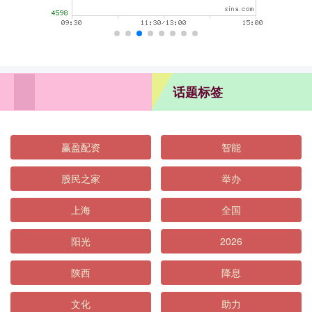
话题标签
赢盈配资
智能
股民之家
举办
上海
全国
阳光
2026
陕西
降息
文化
助力