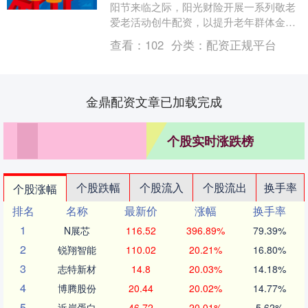
阳节来临之际，阳光财险开展一系列敬老
爱老活动创牛配资，以提升老年群体金融
服务水平、优化老年群体保障覆盖面、维
查看：
102
分类：
配资正规平台
护老年群体金融权....
金鼎配资文章已加载完成
个股实时涨跌榜
个股跌幅
个股流入
个股流出
换手率
个股涨幅
排名
名称
最新价
涨幅
换手率
1
N展芯
116.52
396.89%
79.39%
2
锐翔智能
110.02
20.21%
16.80%
3
志特新材
14.8
20.03%
14.18%
4
博腾股份
20.44
20.02%
14.77%
5
近岸蛋白
46.72
20.01%
5.62%